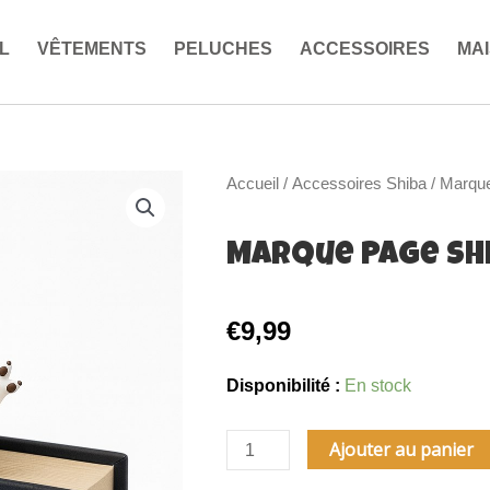
L
VÊTEMENTS
PELUCHES
ACCESSOIRES
MA
Accueil
/
Accessoires Shiba
/ Marque
Marque Page Shi
€
9,99
quantité
Disponibilité :
En stock
de
Marque
Ajouter au panier
Page