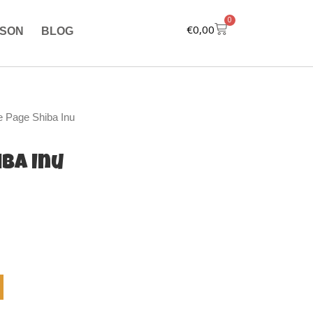
0
Cart
€
0,00
ISON
BLOG
 Page Shiba Inu
ba Inu