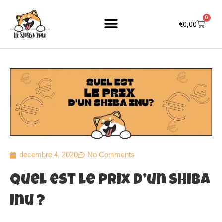
Aller
au
0
Cart
€
0,00
contenu
décembre 4, 2020
No Comments
Quel est le prix d’un Shiba
Inu ?