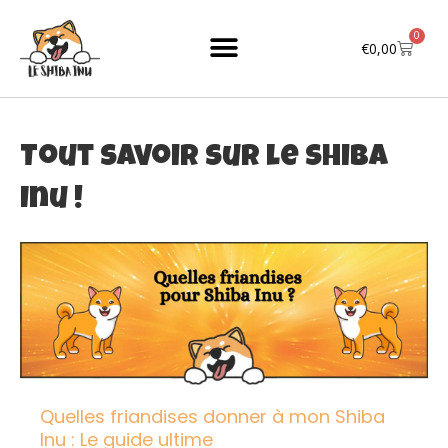
Aller
au
0
Cart
€
0,00
contenu
Tout savoir sur le Shiba
Inu !
Page
Page
Quelles friandises donner à mon Shiba
Inu : Le guide ultime